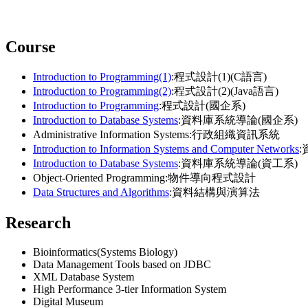
Course
Introduction to Programming(1)
:程式設計(1)(C語言)
Introduction to Programming(2)
:程式設計(2)(Java語言)
Introduction to Programming
:程式設計(國企系)
Introduction to Database Systems
:資料庫系統導論(國企系)
Administrative Information Systems:行政組織資訊系統
Introduction to Information Systems and Computer Networks
Introduction to Database Systems
:資料庫系統導論(資工系)
Object-Oriented Programming:物件導向程式設計
Data Structures and Algorithms
:資料結構與演算法
Research
Bioinformatics(Systems Biology)
Data Management Tools based on JDBC
XML Database System
High Performance 3-tier Information System
Digital Museum